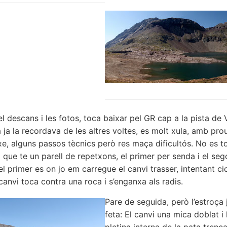
l descans i les fotos, toca baixar pel GR cap a la pista de 
 ja la recordava de les altres voltes, es molt xula, amb pro
ixe, alguns passos tècnics però res maça dificultós. No es t
a que te un parell de repetxons, el primer per senda i el se
 el primer es on jo em carregue el canvi trasser, intentant cic
 canvi toca contra una roca i s’enganxa als radis.
Pare de seguida, però l’estroça 
feta: El canvi una mica doblat i 