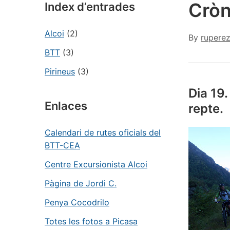
Cròn
Index d’entrades
Alcoi
(2)
By
rupere
BTT
(3)
Pirineus
(3)
Dia 19.
Enlaces
repte.
Calendari de rutes oficials del
BTT-CEA
Centre Excursionista Alcoi
Pàgina de Jordi C.
Penya Cocodrilo
Totes les fotos a Picasa