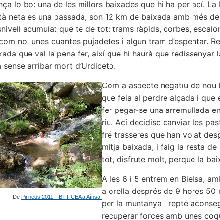
nça lo bo: una de les millors baixades que hi ha per ací. La
stà neta es una passada, son 12 km de baixada amb més de
nivell acumulat que te de tot: trams ràpids, corbes, escalo
 i com no, unes quantes pujadetes i algun tram d’espentar. R
xada que val la pena fer, així que hi haurà que redissenyar l
la sense arribar mort d’Urdiceto.
Com a aspecte negatiu de nou l
que feia al perdre alçada i que 
fer pegar-se una arremullada en
riu. Ací decidisc canviar les past
fré trasseres que han volat des
mitja baixada, i faig la resta de
tot, disfrute molt, perque la ba
A les 6 i 5 entrem en Bielsa, am
a orella després de 9 hores 50 
De
Pirineus 2011 – BTT CEA a Aínsa.
per la muntanya i repte aconseg
recuperar forces amb unes coqu