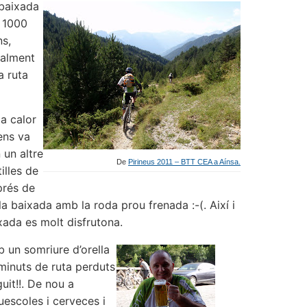
 baixada
 1000
ns,
ealment
a ruta
a calor
ens va
 un altre
De
Pirineus 2011 – BTT CEA a Aínsa.
illes de
prés de
 la baixada amb la roda prou frenada :-(. Així i
ixada es molt disfrutona.
b un somriure d’orella
minuts de ruta perduts
uit!!. De nou a
escoles i cerveces i