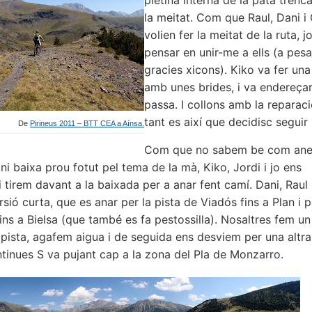
pletina interna de la pata trenc
la meitat. Com que Raul, Dani i
volien fer la meitat de la ruta, j
pensar en unir-me a ells (a pesa
gracies xicons). Kiko va fer un
amb unes brides, i va endereçar
passa. I collons amb la reparac
tant es així que decidisc seguir
De
Pirineus 2011 – BTT CEA a Aínsa.
Com que no sabem be com an
ni baixa prou fotut pel tema de la mà, Kiko, Jordi i jo ens
 tirem davant a la baixada per a anar fent camí. Dani, Raul 
rsió curta, que es anar per la pista de Viadós fins a Plan i p
ins a Bielsa (que també es fa pestossilla). Nosaltres fem un
 pista, agafem aigua i de seguida ens desviem per una altra
tinues S va pujant cap a la zona del Pla de Monzarro.