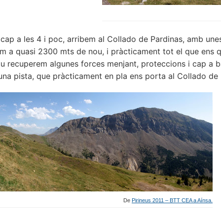
 cap a les 4 i poc, arribem al Collado de Pardinas, amb un
em a quasi 2300 mts de nou, i pràcticament tot el que ens q
 recuperem algunes forces menjant, proteccions i cap a b
una pista, que pràcticament en pla ens porta al Collado de 
De
Pirineus 2011 – BTT CEA a Aínsa.