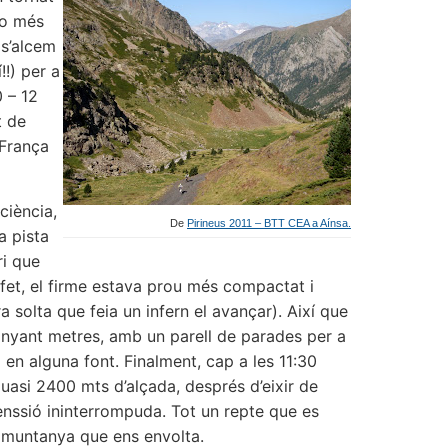
go més
 s’alcem
!!) per a
0 – 12
t de
 França
iència,
De
Pirineus 2011 – BTT CEA a Aínsa.
a pista
ri que
 fet, el firme estava prou més compactat i
 solta que feia un infern el avançar). Així que
nyant metres, amb un parell de parades per a
 en alguna font. Finalment, cap a les 11:30
quasi 2400 mts d’alçada, després d’eixir de
enssió ininterrompuda. Tot un repte que es
a muntanya que ens envolta.