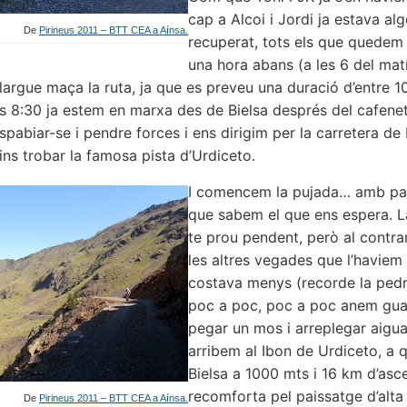
cap a Alcoi i Jordi ja estava al
De
Pirineus 2011 – BTT CEA a Aínsa.
recuperat, tots els que quedem
una hora abans (a les 6 del matí
llargue maça la ruta, ja que es preveu una duració d’entre 1
es 8:30 ja estem en marxa des de Bielsa després del cafene
espabiar-se i pendre forces i ens dirigim per la carretera de
ins trobar la famosa pista d’Urdiceto.
I comencem la pujada… amb pac
que sabem el que ens espera. L
te prou pendent, però al contra
les altres vegades que l’haviem
costava menys (recorde la pedra
poc a poc, poc a poc anem gua
pegar un mos i arreplegar aigua
arribem al Ibon de Urdiceto, a 
Bielsa a 1000 mts i 16 km d’asc
recomforta pel paissatge d’alt
De
Pirineus 2011 – BTT CEA a Aínsa.