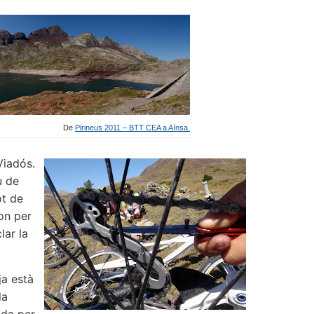
De
Pirineus 2011 – BTT CEA a Aínsa.
Viadós.
u de
ot de
gon per
lar la
ja està
la