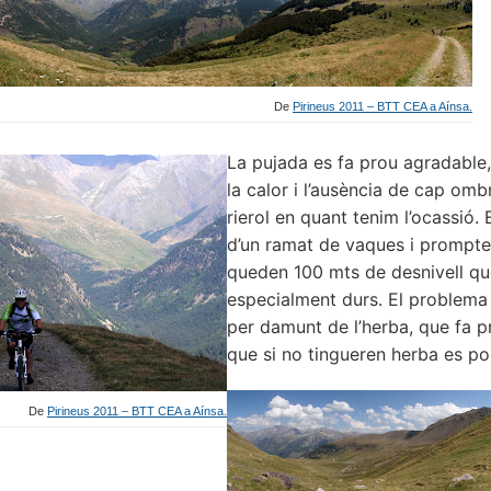
De
Pirineus 2011 – BTT CEA a Aínsa.
La pujada es fa prou agradable
la calor i l’ausència de cap omb
rierol en quant tenim l’ocassió
d’un ramat de vaques i prompte 
queden 100 mts de desnivell qu
especialment durs. El problema
per damunt de l’herba, que fa pr
que si no tingueren herba es po
De
Pirineus 2011 – BTT CEA a Aínsa.