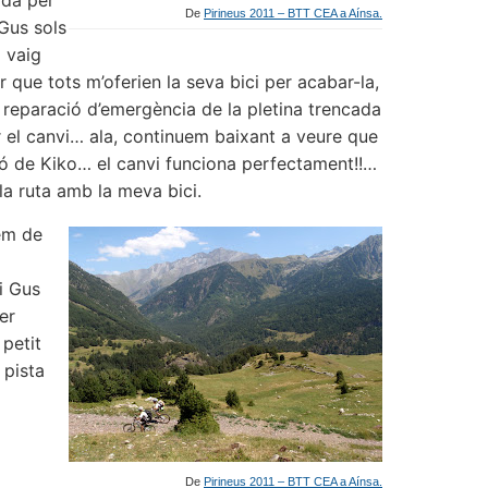
ada per
De
Pirineus 2011 – BTT CEA a Aínsa.
 Gus sols
o vaig
r que tots m’oferien la seva bici per acabar-la,
a reparació d’emergència de la pletina trencada
 el canvi… ala, continuem baixant a veure que
ió de Kiko… el canvi funciona perfectament!!…
 la ruta amb la meva bici.
em de
i Gus
er
 petit
 pista
De
Pirineus 2011 – BTT CEA a Aínsa.