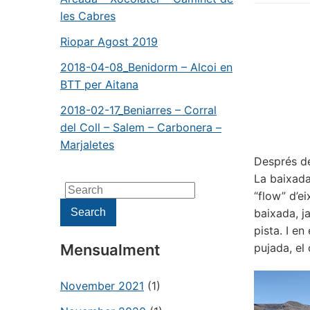
les Cabres
Riopar Agost 2019
2018-04-08_Benidorm – Alcoi en
BTT per Aitana
2018-02-17_Beniarres – Corral
del Coll – Salem – Carbonera –
Marjaletes
Després de
La baixada
Search
“flow” d’e
for:
Search
baixada, j
pista. I en
Mensualment
pujada, el
November 2021
(1)