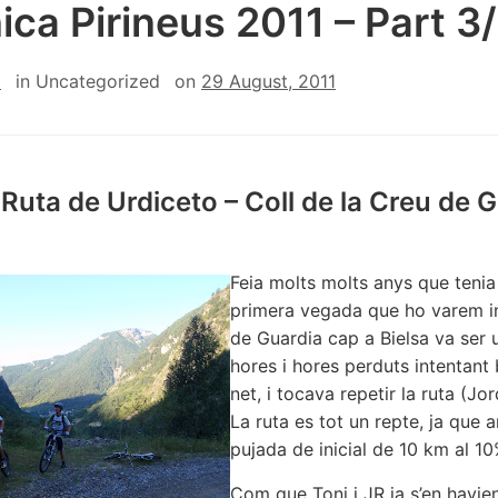
ica Pirineus 2011 – Part 3
z
in
Uncategorized
on
29 August, 2011
 Ruta de Urdiceto – Coll de la Creu de G
Feia molts molts anys que tenia 
primera vegada que ho varem int
de Guardia cap a Bielsa va ser u
hores i hores perduts intentant
net, i tocava repetir la ruta (Jor
La ruta es tot un repte, ja que
pujada de inicial de 10 km al 10
Com que Toni i JR ja s’en havie