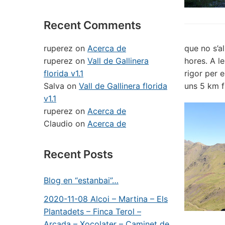
Recent Comments
ruperez
on
Acerca de
que no s’a
ruperez
on
Vall de Gallinera
hores. A l
florida v1.1
rigor per 
Salva
on
Vall de Gallinera florida
uns 5 km f
v1.1
ruperez
on
Acerca de
Claudio
on
Acerca de
Recent Posts
Blog en “estanbai”…
2020-11-08 Alcoi – Martina – Els
Plantadets – Finca Terol –
Arcada – Xocolater – Caminet de