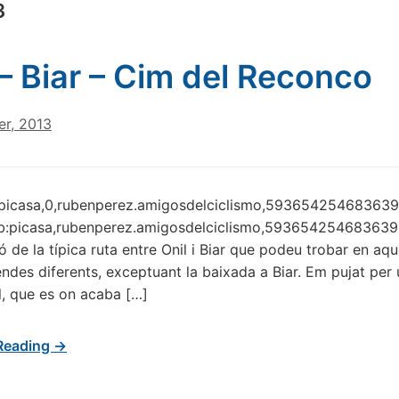
3
 – Biar – Cim del Reconco
r, 2013
:picasa,0,rubenperez.amigosdelciclismo,5936542546836396
:picasa,rubenperez.amigosdelciclismo,59365425468363960
ó de la típica ruta entre Onil i Biar que podeu trobar en a
endes diferents, exceptuant la baixada a Biar. Em pujat per 
l, que es on acaba […]
Reading →