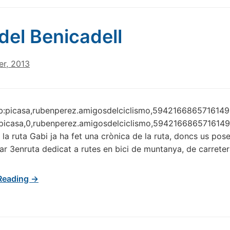
del Benicadell
r, 2013
:picasa,rubenperez.amigosdelciclismo,5942166865716149
picasa,0,rubenperez.amigosdelciclismo,59421668657161495
 la ruta Gabi ja ha fet una crònica de la ruta, doncs us pose 
iar 3enruta dedicat a rutes en bici de muntanya, de carretera
Reading →