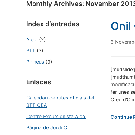
Monthly Archives:
November 201
Onil
Index d’entrades
Alcoi
(2)
6 Novembe
BTT
(3)
Pirineus
(3)
[mudslide
[mudthumb
Enlaces
modificaci
fer unes s
Calendari de rutes oficials del
Creu d’Oni
BTT-CEA
Centre Excursionista Alcoi
Continue 
Pàgina de Jordi C.