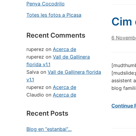
Penya Cocodrilo
Totes les fotos a Picasa
Cim 
Recent Comments
6 Novembe
ruperez
on
Acerca de
ruperez
on
Vall de Gallinera
florida v1.1
[mudthumb
Salva
on
Vall de Gallinera florida
[mudslide:
v1.1
assistent a
ruperez
on
Acerca de
blog famil
Claudio
on
Acerca de
Continue 
Recent Posts
Blog en “estanbai”…