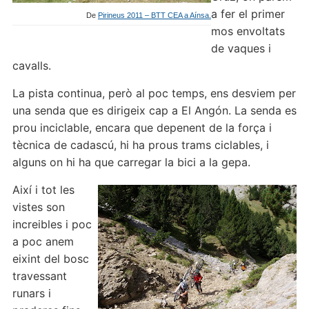
a fer el primer
De
Pirineus 2011 – BTT CEA a Aínsa.
mos envoltats
de vaques i
cavalls.
La pista continua, però al poc temps, ens desviem per
una senda que es dirigeix cap a El Angón. La senda es
prou inciclable, encara que depenent de la força i
tècnica de cadascú, hi ha prous trams ciclables, i
alguns on hi ha que carregar la bici a la gepa.
Així i tot les
vistes son
increibles i poc
a poc anem
eixint del bosc
travessant
runars i