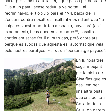
baixa per la pista a tota llet, i que passa pel costat de
Gus a un pam i sense reduïr la velocitat… al
recriminar-lo, el tio xulo para el 4×4, baixa d’ell i
s’encara contra nosaltres insultant-nos i dient que “la
culpa es vuestra por ir tan despacio, payasos” (així
exactament), i ens quedem a quadres!!!, nosaltres
continuem sense fer-li ni puto cas, però cabrejats
perque es suposa que aquesta es l’autoritat que vela
pels nostres paratges :-(. Tot un “personatge payaso”.
En fi, nosaltres
seguim pujant
per la pista de
Chía fins que es
desviem per
una altra pista
que ens porta al
Collado de la
Cruz, on parem