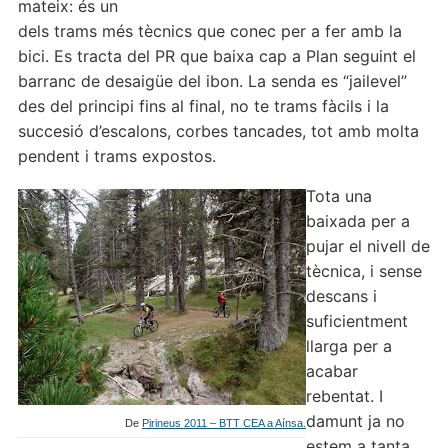
mateix: és un
dels trams més tècnics que conec per a fer amb la
bici. Es tracta del PR que baixa cap a Plan seguint el
barranc de desaigüe del ibon. La senda es “jailevel”
des del principi fins al final, no te trams fàcils i la
succesió d’escalons, corbes tancades, tot amb molta
pendent i trams expostos.
Tota una
baixada per a
pujar el nivell de
tècnica, i sense
descans i
suficientment
llarga per a
acabar
rebentat. I
damunt ja no
De
Pirineus 2011 – BTT CEA a Aínsa.
estem a tanta