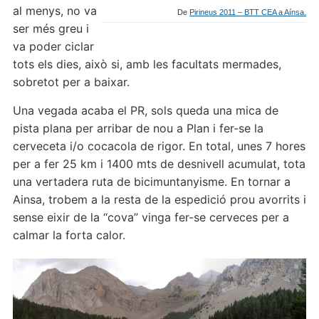
al menys, no va
De
Pirineus 2011 – BTT CEA a Aínsa.
ser més greu i
va poder ciclar
tots els dies, això si, amb les facultats mermades,
sobretot per a baixar.
Una vegada acaba el PR, sols queda una mica de
pista plana per arribar de nou a Plan i fer-se la
cerveceta i/o cocacola de rigor. En total, unes 7 hores
per a fer 25 km i 1400 mts de desnivell acumulat, tota
una vertadera ruta de bicimuntanyisme. En tornar a
Ainsa, trobem a la resta de la espedició prou avorrits i
sense eixir de la “cova” vinga fer-se cerveces per a
calmar la forta calor.