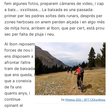
fem algunes fotos, preparem càmares de video, i cap
a baix… xxxiiissss… La baixada es una passada:
primer per les pedres soltes dels runars, després per
zones herboses on anem perden alçada i en algo més
de mitja hora, arribem al Ibon, que per cert, està prou
sec per falta de pluja i neu.
Al Ibon reposem
forces de nou i
ens disposem a
afrontar l’altre
tram de baixada
que ens queda, i
que a coneixia
de fa uns
quants anys, i
continue
De
Pirineus 2011 – BTT CEA a Aínsa.
opinant el