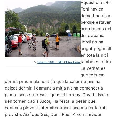
Aquest dia JR i
Toni havien
decidit no eixir
perque estaven
prou tocats del
dia d’abans.
Jordi no ha
pogut pegar ull
en tota la nit i
també es retira.
De
Pirineus 2011 – BTT CEA a Aínsa.
La veritat es
que tots em
dormit prou malament, ja que la calor no ens ha
deixat dormir, i damunt a mitja nit ha començat a
ploure sense refrescar gens el terreny. David i Isaac
s’en tornen cap a Alcoi, i la resta, a pesar que
continua plovent intermitentment anem a fer la ruta
prevista. Així que Gus, Dani, Raul, Kiko i servidor