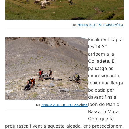
De
Pirineus 2011 – BTT CEA a Aínsa.
Finalment cap a
les 14:30
arribem a la
Colladeta. El
paisatge es
impresionant i
tenim una llarga
baixada per
davant fins al
Ibon de Plan o
De
Pirineus 2011 – BTT CEA a Aínsa.
Bassa la Mora.
Com que fa
prou rasca i vent a aquesta alçada, ens proteccionem,