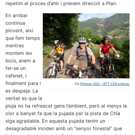
repetim el proces d’ahir i prenem direcció a Plan.
En arribar
continua
plovent, així
que fem temps
mentres
montem les
bicis, anem a
fer-se un
cafenet, i
finalment para i
De
Pirineus 2011 – BTT CEA a Aínsa.
es despeja. La
veritat es que la
pluja no ha refrescat gens l’ambient, però al menys la
olor a banyat fa que la pujada per la pista de Chía
siga agradable. En aquesta pujada tenim un
desagradable inciden amb un “senyor forestal” que