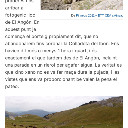
praderes fins
arribar al
fotogenic lloc
De
Pirineus 2011 – BTT CEA a Aínsa.
de El Angón. En
aquest punt ja
comença el porteig propiament dit, que no
abandonarem fins coronar la Colladeta del Ibon. Ens
havien dit més o menys 1 hora i quart, i és
exactament el que tardem des de El Angón, incluint
una parada en un rierol per agafar aigua. La veritat es
que xino xano no es va fer maça dura la pujada, i les
vistes que ens va proporcionant be valen la pena el
pateo.