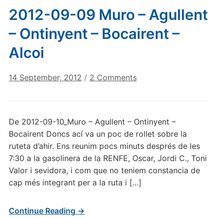
2012-09-09 Muro – Agullent
– Ontinyent – Bocairent –
Alcoi
on
14 September, 2012
/
2 Comments
2012-
09-
09
De 2012-09-10_Muro – Agullent – Ontinyent –
Muro
Bocairent Doncs ací va un poc de rollet sobre la
–
ruteta d’ahir. Ens reunim pocs minuts després de les
Agullent
7:30 a la gasolinera de la RENFE, Oscar, Jordi C., Toni
–
Valor i sevidora, i com que no teniem constancia de
Ontinyent
–
cap més integrant per a la ruta i […]
Bocairent
–
Continue Reading →
Alcoi