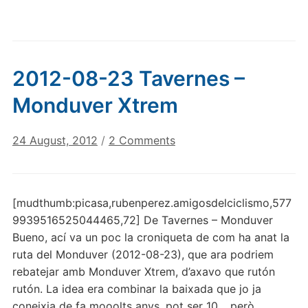
2012-08-23 Tavernes –
Monduver Xtrem
on
24 August, 2012
/
2 Comments
2012-
08-
23
[mudthumb:picasa,rubenperez.amigosdelciclismo,577
Tavernes
9939516525044465,72] De Tavernes – Monduver
–
Bueno, ací va un poc la croniqueta de com ha anat la
Monduver
ruta del Monduver (2012-08-23), que ara podriem
Xtrem
rebatejar amb Monduver Xtrem, d’axavo que rutón
rutón. La idea era combinar la baixada que jo ja
coneixia de fa mooolts anys, pot ser 10… però