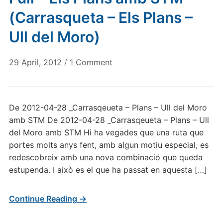
(Carrasqueta – Els Plans –
Ull del Moro)
on
29 April, 2012
/
1 Comment
Full
–
Els
De 2012-04-28 _Carrasqeueta – Plans – Ull del Moro
Plans
amb STM De 2012-04-28 _Carrasqeueta – Plans – Ull
amb
del Moro amb STM Hi ha vegades que una ruta que
STM
portes molts anys fent, amb algun motiu especial, es
(Carrasqueta
redescobreix amb una nova combinació que queda
–
Els
estupenda. I això es el que ha passat en aquesta […]
Plans
–
Continue Reading →
Ull
del