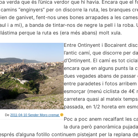
ba verda que és l’única verdor que hi havia. Encara que el f
s camins “enginyers” per on discorre la ruta, les branques 
eien de ganivet, fent-nos unes bones arrapades a les cames 
ul i a mi), a banda de tintar-nos de negre la pell i la roba.
llástima perque la ruta es (era més abans) molt xula.
Entre Ontinyent i Bocairent disc
l’antic camí, que discorre per da
d’Ontinyent. El camí es tot cicl
encara que en alguns punts la c
dues vegades abans de passar c
entre paradetes i fotos arribem 
esmorçar (menú ciclista de 4€ 
carretera quasi al mateix temp
passada, en 1/2 horeta em esmorç
De
2011-04-10 Sender Moro cremat
Poc a poc anem recalfant les c
la dura però panoràmica pujada
després d’alguna fotillo continuem pistejant per la replana d