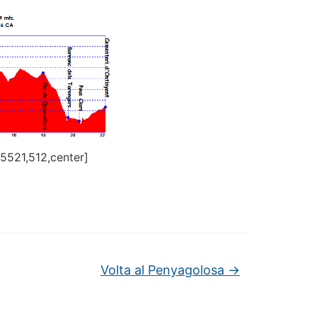
5521,512,center]
Volta al Penyagolosa
→