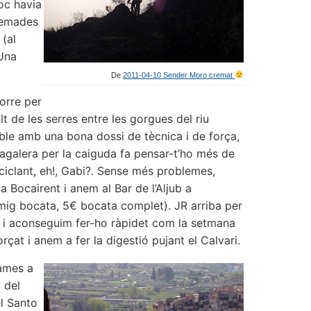
oc havia
cremades
(al
 Una
De
2011-04-10 Sender Moro cremat
orre per
lt de les serres entre les gorgues del riu
able amb una bona dossi de tècnica i de força,
agalera per la caiguda fa pensar-t’ho més de
iclant, eh!, Gabi?. Sense més problemes,
a Bocairent i anem al Bar de l’Aljub a
mig bocata, 5€ bocata complet). JR arriba per
s i aconseguim fer-ho ràpidet com la setmana
at i anem a fer la digestió pujant el Calvari.
ames a
 del
el Santo