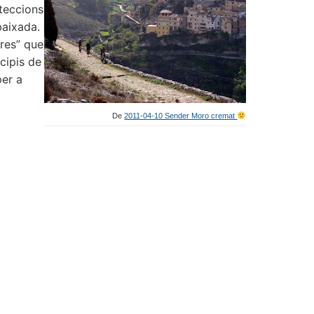
teccions
baixada.
eres” que
cipis de
per a
De
2011-04-10 Sender Moro cremat