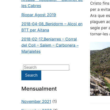
Cristo fin
les Cabres
per a evit
Riopar Agost 2019
Ara que es
plaguen aq
2018-04-08_Benidorm – Alcoi en
segle per 
BTT per Aitana
tornar-les 
2018-02-17_Beniarres – Corral
del Coll – Salem – Carbonera –
Marjaletes
Search
for:
Search
Mensualment
November 2021
(1)