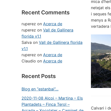
mica d’her
netejat el
Recent Comments
i seques f
menys a Ra
ruperez
on
Acerca de
vertadera 
ruperez
on
Vall de Gallinera
florida v1.1
Salva
on
Vall de Gallinera florida
v1.1
ruperez
on
Acerca de
Claudio
on
Acerca de
Recent Posts
Blog en “estanbai”…
2020-11-08 Alcoi – Martina – Els
Plantadets – Finca Terol –
Calvari i 
Arcada – Xocolater – Caminet de