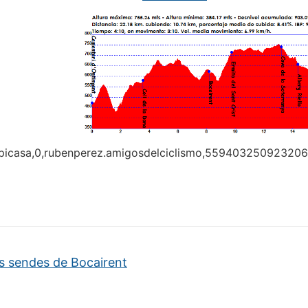
:picasa,0,rubenperez.amigosdelciclismo,559403250923206
 sendes de Bocairent