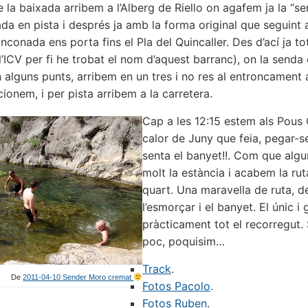
 la baixada arribem a l’Alberg de Riello on agafem ja la “se
da en pista i després ja amb la forma original que seguint
nconada ens porta fins el Pla del Quincaller. Des d’ací ja t
’ICV per fi he trobat el nom d’aquest barranc), on la senda
 alguns punts, arribem en un tres i no res al entroncament
ionem, i per pista arribem a la carretera.
Cap a les 12:15 estem als Pous 
calor de Juny que feia, pegar-s
senta el banyet!!. Com que alg
molt la estància i acabem la rut
quart. Una maravella de ruta, d
l’esmorçar i el banyet. El únic 
pràcticament tot el recorregut. S
poc, poquisim…
Track
.
De
2011-04-10 Sender Moro cremat
Fotos Pacolo
.
Fotos Ruben
.