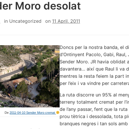
er Moro desolat
z
in
Uncategorized
on
11 April, 2011
Doncs per la nostra banda, el d
d’Ontinyent Pacolo, Gabi, Raul, J
Sender Moro. JR havia oblidat a
davantera… així que Raul li va de
mentres la resta feiem la part ini
per l’eix i va vindre per carreter
La ruta discorre un 95% al meny
terreny totalment cremat per l’i
de l’any passar, fent que la ruta
De
2011-04-10 Sender Moro cremat
prou tètrica i dessolada, tota p
branques negres i tan sols amb