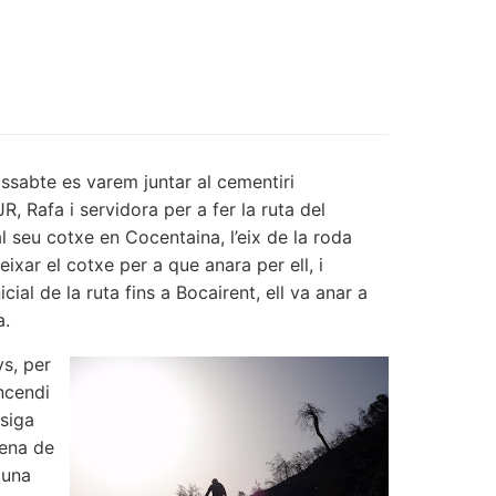
issabte es varem juntar al cementiri
R, Rafa i servidora per a fer la ruta del
l seu cotxe en Cocentaina, l’eix de la roda
ixar el cotxe per a que anara per ell, i
cial de la ruta fins a Bocairent, ell va anar a
a.
s, per
ncendi
 siga
lena de
 una