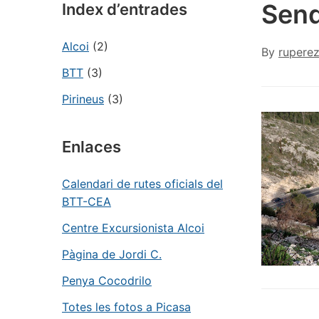
Send
Index d’entrades
Alcoi
(2)
By
rupere
BTT
(3)
Pirineus
(3)
Enlaces
Calendari de rutes oficials del
BTT-CEA
Centre Excursionista Alcoi
Pàgina de Jordi C.
Penya Cocodrilo
Totes les fotos a Picasa