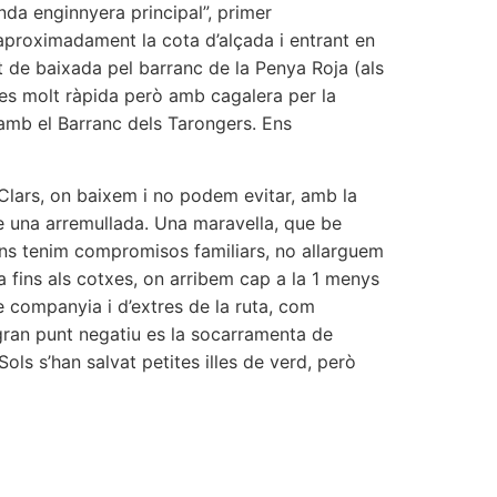
nda enginnyera principal”, primer
 aproximadament la cota d’alçada i entrant en
ot de baixada pel barranc de la Penya Roja (als
 es molt ràpida però amb cagalera per la
 amb el Barranc dels Tarongers. Ens
Clars, on baixem i no podem evitar, amb la
e una arremullada. Una maravella, que be
uns tenim compromisos familiars, no allarguem
a fins als cotxes, on arribem cap a la 1 menys
e companyia i d’extres de la ruta, com
i gran punt negatiu es la socarramenta de
ols s’han salvat petites illes de verd, però