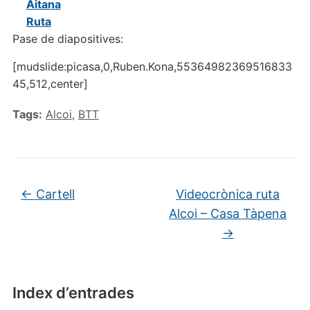
Aitana
Ruta
Pase de diapositives:
[mudslide:picasa,0,Ruben.Kona,55364982369516833
45,512,center]
Tags:
Alcoi
,
BTT
←
Cartell
Videocrònica ruta
Alcoi – Casa Tàpena
→
Index d’entrades