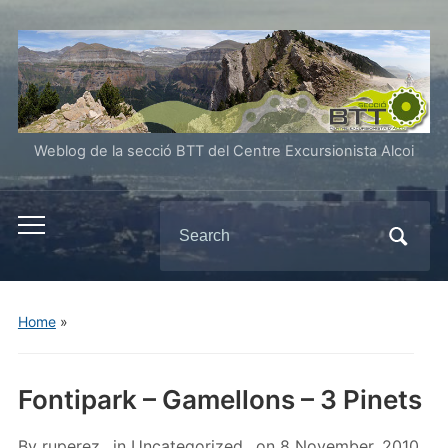
Weblog de la secció BTT del Centre Excursionista Alcoi
Search
Toggle
for:
mobile
menu
Home
»
Fontipark – Gamellons – 3 Pinets
By
ruperez
in
Uncategorized
on
8 November, 2010