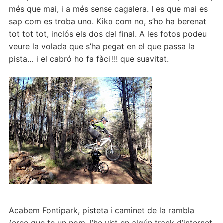
més que mai, i a més sense cagalera. I es que mai es
sap com es troba uno. Kiko com no, s’ho ha berenat
tot tot tot, inclós els dos del final. A les fotos podeu
veure la volada que s’ha pegat en el que passa la
pista… i el cabró ho fa fàcil!!! que suavitat.
Acabem Fontipark, pisteta i caminet de la rambla
(crec que te un nom, l’he vist en algún track d’internet,