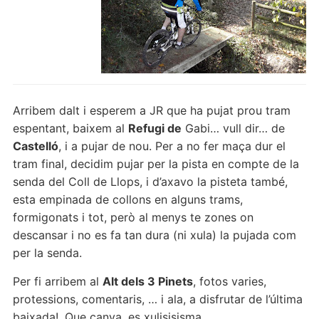
Arribem dalt i esperem a JR que ha pujat prou tram
espentant, baixem al
Refugi de
Gabi… vull dir… de
Castelló
, i a pujar de nou. Per a no fer maça dur el
tram final, decidim pujar per la pista en compte de la
senda del Coll de Llops, i d’axavo la pisteta també,
esta empinada de collons en alguns trams,
formigonats i tot, però al menys te zones on
descansar i no es fa tan dura (ni xula) la pujada com
per la senda.
Per fi arribem al
Alt dels 3 Pinets
, fotos varies,
protessions, comentaris, … i ala, a disfrutar de l’última
baixada!. Que canya, es xulisisisma.