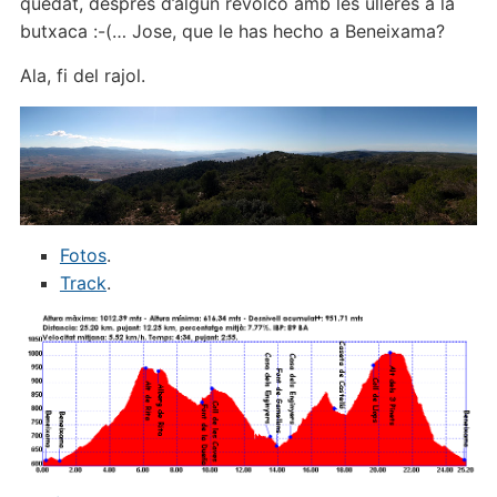
quedat, després d’algún revolcó amb les ulleres a la
butxaca :-(… Jose, que le has hecho a Beneixama?
Ala, fi del rajol.
Fotos
.
Track
.