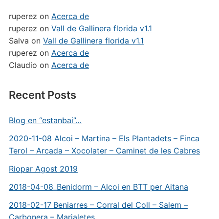
ruperez
on
Acerca de
ruperez
on
Vall de Gallinera florida v1.1
Salva
on
Vall de Gallinera florida v1.1
ruperez
on
Acerca de
Claudio
on
Acerca de
Recent Posts
Blog en “estanbai”…
2020-11-08 Alcoi – Martina – Els Plantadets – Finca
Terol – Arcada – Xocolater – Caminet de les Cabres
Riopar Agost 2019
2018-04-08_Benidorm – Alcoi en BTT per Aitana
2018-02-17_Beniarres – Corral del Coll – Salem –
Carbonera – Marjaletes