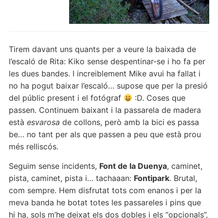
Tirem davant uns quants per a veure la baixada de
l’escaló de Rita: Kiko sense despentinar-se i ho fa per
les dues bandes. I increiblement Mike avui ha fallat i
no ha pogut baixar l’escaló… supose que per la presió
del públic present i el fotógraf
:D. Coses que
passen. Continuem baixant i la passarela de madera
està
esvarosa
de collons, però amb la bici es passa
be… no tant per als que passen a peu que està prou
més relliscós.
Seguim sense incidents,
Font de la Duenya
, caminet,
pista, caminet, pista i… tachaaan:
Fontipark
. Brutal,
com sempre. Hem disfrutat tots com enanos i per la
meva banda he botat totes les passareles i pins que
hi ha, sols m’he deixat els dos dobles i els “opcionals”,