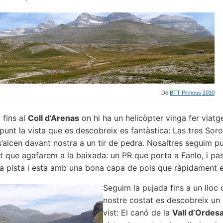
De
BTT Pirineus 2010
fins al
Coll d’Arenas
on hi ha un helicòpter vinga fer viatg
punt la vista que es descobreix es fantàstica: Las tres Soro
s’alcen davant nostra a un tir de pedra. Nosaltres seguim 
 que agafarem a la baixada: un PR que porta a Fanlo, i pas
la pista i esta amb una bona capa de pols que ràpidament es
Seguim la pujada fins a un lloc o
nostre costat es descobreix un
vist: El canó de la
Vall d’Ordes