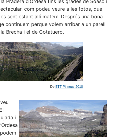
e la Pradera d’Ordesa fins les grades de Soaso i
spectacular, com podeu veure a les fotos, que
 es sent estant allí mateix. Després una bona
e continuem perque volem arribar a un parell
la Brecha i el de Cotatuero.
De
BTT Pirineus 2010
 veu
El
ujada i
d’Ordesa
n podem