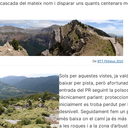
 cascada del mateix nom i disparar uns quants centenars m
De
BTT Pirineus 2010
Sols per aquestes vistes, ja val
baixar per pista, però afortunad
entrada del PR seguint la polso
tècnicament parlant: proteccions 
inicialment es troba perdut per
desnivell. Seguidament fem un p
mès baixa on el camí ja és más 
a les roques i a la zona d’arbus