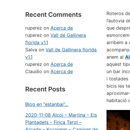
Roteros de
Recent Comments
l’autovia 
ruperez
on
Acerca de
que despré
ruperez
on
Vall de Gallinera
esmorcem t
florida v1.1
arribem a 
Salva
on
Vall de Gallinera florida
acompanyar
v1.1
anem al
A
ruperez
on
Acerca de
aquest tipu
Claudio
on
Acerca de
un bar inc
i tostades
bicis les 
Recent Posts
aproximar-
habitació 
Blog en “estanbai”…
2020-11-08 Alcoi – Martina – Els
Plantadets – Finca Terol –
Arcada – Xocolater – Caminet de