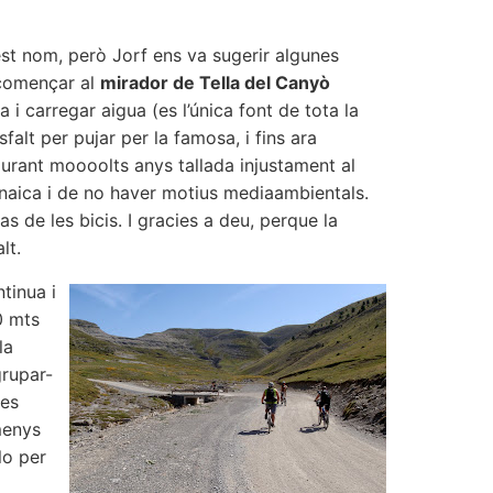
st nom, però Jorf ens va sugerir algunes
m començar al
mirador de Tella del Canyò
 i carregar aigua (es l’única font de tota la
sfalt per pujar per la famosa, i fins ara
durant moooolts anys tallada injustament al
renaica i de no haver motius mediaambientals.
as de les bicis. I gracies a deu, perque la
lt.
tinua i
0 mts
la
grupar-
Les
menys
lo per