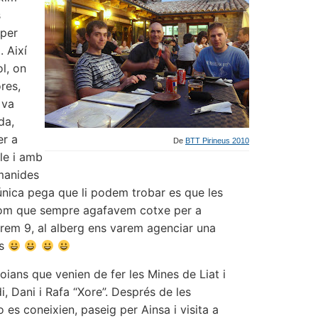
s
 per
. Així
l, on
res,
 va
da,
er a
De
BTT Pirineus 2010
ble i amb
amanides
’única pega que li podem trobar es que les
ò com que sempre agafavem cotxe per a
rem 9, al alberg ens varem agenciar una
es
oians que venien de fer les Mines de Liat i
di, Dani i Rafa “Xore”. Després de les
o es coneixien, paseig per Ainsa i visita a