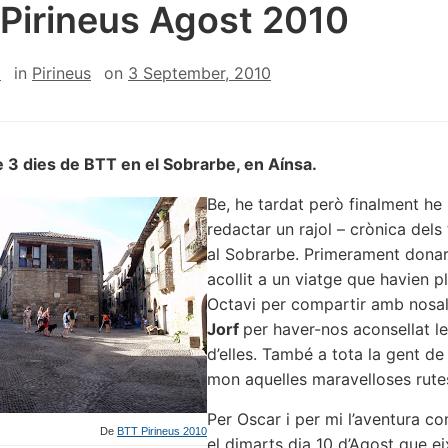
Pirineus Agost 2010
z
in
Pirineus
on
3 September, 2010
 3 dies de BTT en el Sobrarbe, en Aínsa.
Be, he tardat però finalment he
redactar un rajol – crònica del
al Sobrarbe. Primerament donar
acollit a un viatge que havien pl
Octavi per compartir amb nosal
Jorf
per haver-nos aconsellat le
d’elles. També a tota la gent d
mon aquelles maravelloses rutes
Per Oscar i per mi l’aventura c
De
BTT Pirineus 2010
el dimarts dia 10 d’Agost que e