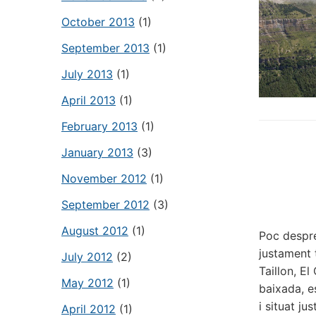
October 2013
(1)
September 2013
(1)
July 2013
(1)
April 2013
(1)
February 2013
(1)
January 2013
(3)
November 2012
(1)
September 2012
(3)
August 2012
(1)
Poc despré
justament 
July 2012
(2)
Taillon, E
May 2012
(1)
baixada, e
i situat ju
April 2012
(1)