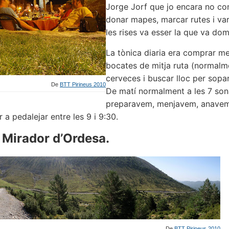
Jorge Jorf que jo encara no con
donar mapes, marcar rutes i vari
les rises va esser la que va domi
La tònica diaria era comprar me
bocates de mitja ruta (normalme
cerveces i buscar lloc per sopar
De
BTT Pirineus 2010
De matí normalment a les 7 son
preparavem, menjavem, anavem 
r a pedalejar entre les 9 i 9:30.
: Mirador d’Ordesa.
De
BTT Pirineus 2010