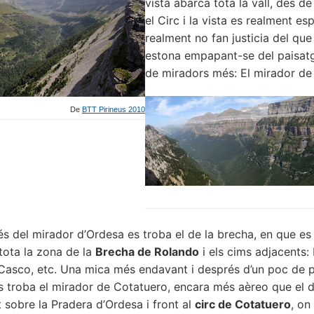
vista abarca tota la vall, des d
el Circ i la vista es realment e
realment no fan justicia del que
estona empapant-se del paisatg
de miradors més: El mirador de 
De
BTT Pirineus 2010
s del mirador d’Ordesa es troba el de la brecha, en que es
tota la zona de la
Brecha de Rolando
i els cims adjacents: 
l Casco, etc. Una mica més endavant i després d’un poc de p
s troba el mirador de Cotatuero, encara més aèreo que el 
st sobre la Pradera d’Ordesa i front al
circ de Cotatuero
, o