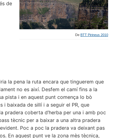
és de
De
BTT Pirineus 2010
dria la pena la ruta encara que tinguerem que
ament no es així. Desfem el camí fins a la
sa pista i en aquest punt comença lo bò
i baixada de sillí i a seguir el PR, que
 la pradera coberta d’herba per una i amb poc
ass tècnic per a baixar a una altra pradera
evident. Poc a poc la pradera va deixant pas
tos. En aquest punt ve la zona mès tècnica,