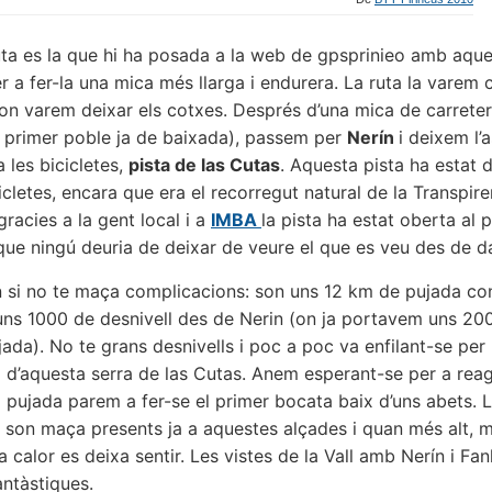
ta es la que hi ha posada a la web de gpsprinieo amb aque
er a fer-la una mica més llarga i endurera. La ruta la vare
 on varem deixar els cotxes. Després d’una mica de carretera
el primer poble ja de baixada), passem per
Nerín
i deixem l’a
 les bicicletes,
pista de las Cutas
. Aquesta pista ha estat 
icletes, encara que era el recorregut natural de la Transpi
gracies a la gent local i a
IMBA
la pista ha estat oberta al p
 que ningú deuria de deixar de veure el que es veu des de da
n si no te maça complicacions: son uns 12 km de pujada con
uns 1000 de desnivell des de Nerin (on ja portavem uns 20
ada). No te grans desnivells i poc a poc va enfilant-se per 
 d’aquesta serra de las Cutas. Anem esperant-se per a rea
ja pujada parem a fer-se el primer bocata baix d’uns abets. 
son maça presents ja a aquestes alçades i quan més alt, 
a calor es deixa sentir. Les vistes de la Vall amb Nerín i Fan
antàstiques.