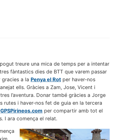
 pogut treure una mica de temps per a intentar
s tres fàntastics dies de BTT que varem passar
 gracies a la
Penya el Rot
per haver-nos
anejat ells. Gràcies a Zam, Jose, Vicent i
tres l’aventura. Donar també gràcies a Jorge
s rutes i haver-nos fet de guia en la tercera
e
GPSPirineos.com
per compartir amb tot el
. I ara comença el relat.
omença
ixim