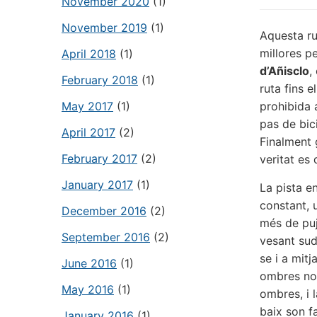
November 2020
(1)
November 2019
(1)
Aquesta ru
millores p
April 2018
(1)
d’Añisclo
,
February 2018
(1)
ruta fins 
May 2017
(1)
prohibida a
pas de bic
April 2017
(2)
Finalment 
February 2017
(2)
veritat es
January 2017
(1)
La pista e
constant, 
December 2016
(2)
més de puj
September 2016
(2)
vesant sud
se i a mit
June 2016
(1)
ombres no 
May 2016
(1)
ombres, i l
baix son f
January 2016
(1)