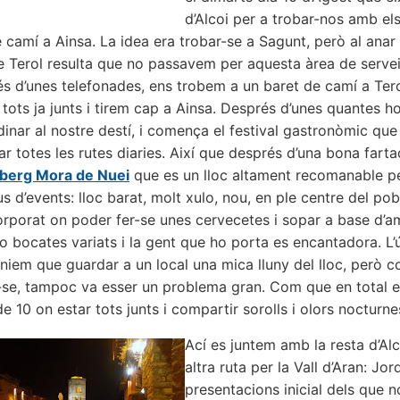
d’Alcoi per a trobar-nos amb el
 camí a Ainsa. La idea era trobar-se a Sagunt, però al anar
de Terol resulta que no passavem per aquesta àrea de servei
s d’unes telefonades, ens trobem a un baret de camí a Tero
ots ja junts i tirem cap a Ainsa. Després d’unes quantes ho
dinar al nostre destí, i comença el festival gastronòmic que
 totes les rutes diaries. Així que després d’una bona farta
lberg Mora de Nuei
que es un lloc altament recomanable p
s d’events: lloc barat, molt xulo, nou, en ple centre del po
orporat on poder fer-se unes cervecetes i sopar a base d’
 o bocates variats i la gent que ho porta es encantadora. L
teniem que guardar a un local una mica lluny del lloc, per
se, tampoc va esser un problema gran. Com que en total e
de 10 on estar tots junts i compartir sorolls i olors nocturn
Ací es juntem amb la resta d’Alc
altra ruta per la Vall d’Aran: Jor
presentacions inicial dels que n